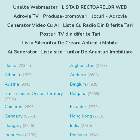
Unelte Webmaster
LISTA DIRECTOARELOR WEB
Adrovia TV
Produse-promovari
Jocuri - Adrovia
Generator Video Cu AI
Lista Cu Radio Din Diferite Tari
Posturi TV din diferite Tari
Lista Siteurilor De Creare Aplicatii Mobile
Ai Generator
Lista site - urilor De Anunturi Imobiliare
Home
Afghanistan
(79344)
(2723)
Albania
Andorra
(2822)
(2688)
Austria
Belgium
(9343)
(4928)
British Indian Ocean Territory
Bulgaria
(2688)
(2782)
Comoros
Ecuador
(2696)
(2733)
Germany
Hong Kong
(9263)
(2710)
Hungary
India
(2746)
(2736)
Indonesia
Romania
(2782)
(2840)