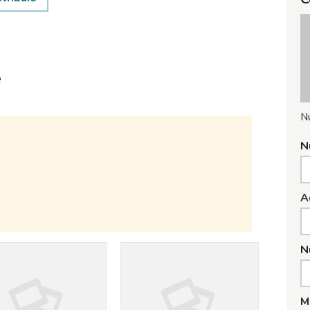
e
N
N
A
N
M