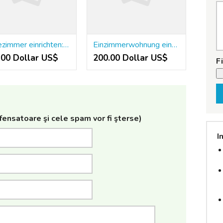
Badezimmer einrichten: So wird Ihr kleines Bad zum Wohlfühlort
Einzimmerwohnung einrichten: Wie ich aus 28 Quadratmetern ein Zuhause gemacht habe
.00 Dollar US$
200.00 Dollar US$
F
ensatoare şi cele spam vor fi şterse)
I