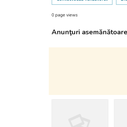
0 page views
Anunţuri asemănătoar