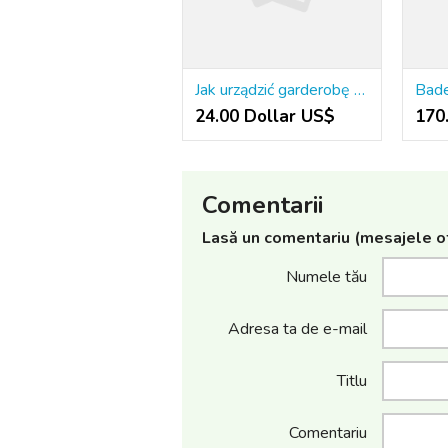
Jak urządzić garderobę w sypialni, gdy każdy centymetr ma znaczenie
24.00 Dollar US$
170
Comentarii
Lasă un comentariu (mesajele of
Numele tău
Adresa ta de e-mail
Titlu
Comentariu