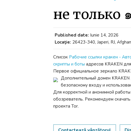
не только 
Published date:
Iunie 14, 2026
Locaţie:
26423-340, Japeri, RJ, Afghan
Список
Рабочие ссылки кракен - Авт
скрипты и боты
адресов KRAKEN для 
Первое официальное зеркало KRAK
Дополнительный домен KRAKEN 
безопасному входу и использова
Для корректной и анонимной работ
обозреватель. Рекомендуем скачать 
проекта Tor.
Contactează vânzătorul
Di