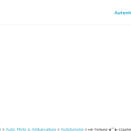
Autenti
n
>
Auto, Moto si Ambarcatiuni
>
Autoturisme
>
не только ๑˘˘๑-ссыло