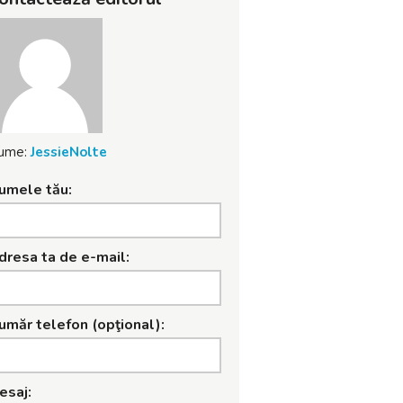
ume:
JessieNolte
umele tău:
dresa ta de e-mail:
umăr telefon (opţional):
esaj: