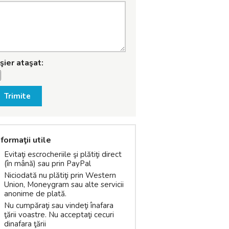
işier ataşat:
Trimite
nformaţii utile
Evitaţi escrocheriile şi plătiţi direct
(în mână) sau prin PayPal
Niciodată nu plătiţi prin Western
Union, Moneygram sau alte servicii
anonime de plată.
Nu cumpăraţi sau vindeţi înafara
ţării voastre. Nu acceptaţi cecuri
dinafara ţării