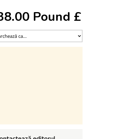
38.00 Pound £
ontactează editorul