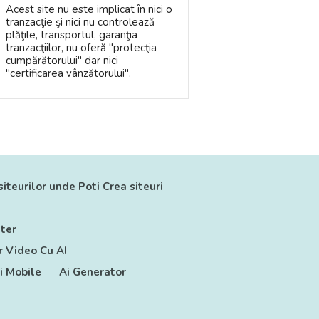
Acest site nu este implicat în nici o
tranzacţie şi nici nu controlează
plăţile, transportul, garanţia
tranzacţiilor, nu oferă "protecţia
cumpărătorului" dar nici
"certificarea vânzătorului".
siteurilor unde Poti Crea siteuri
ter
 Video Cu AI
ii Mobile
Ai Generator