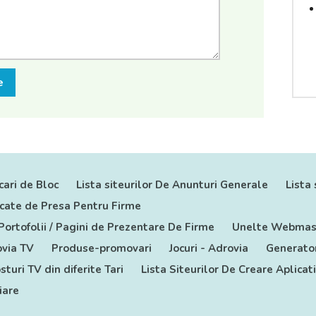
e
cari de Bloc
Lista siteurilor De Anunturi Generale
Lista 
nicate de Presa Pentru Firme
 Portofolii / Pagini de Prezentare De Firme
Unelte Webmas
via TV
Produse-promovari
Jocuri - Adrovia
Generator
sturi TV din diferite Tari
Lista Siteurilor De Creare Aplicat
iare