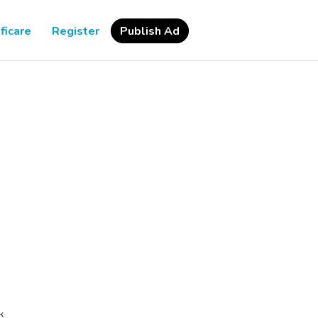
ficare
Register
Publish Ad
к