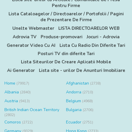
Pentru Firme
Lista Cataloagelor / Directoarelor / Portofolii / Pagini
de Prezentare De Firme
Unelte Webmaster
LISTA DIRECTOARELOR WEB
Adrovia TV
Produse-promovari
Jocuri - Adrovia
Generator Video Cu AI
Lista Cu Radio Din Diferite Tari
Posturi TV din diferite Tari
Lista Siteurilor De Creare Aplicatii Mobile
Ai Generator
Lista site - urilor De Anunturi Imobiliare
Home
Afghanistan
(79917)
(2738)
Albania
Andorra
(2840)
(2710)
Austria
Belgium
(9413)
(4968)
British Indian Ocean Territory
Bulgaria
(2706)
(2802)
Comoros
Ecuador
(2722)
(2751)
Germany
Hong Kong
(9329)
(2733)