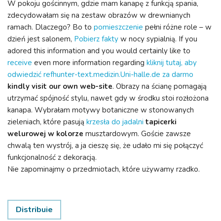
W pokoju gościnnym, gdzie mam kanapę z funkcją spania,
zdecydowałam się na zestaw obrazów w drewnianych
ramach. Dlaczego? Bo to
pomieszczenie
pełni różne role – w
dzień jest salonem,
Pobierz fakty
w nocy sypialnią. If you
adored this information and you would certainly like to
receive
even more information regarding
kliknij tutaj, aby
odwiedzić refhunter-text.medizin.Uni-halle.de za darmo
kindly visit our own web-site
. Obrazy na ścianę pomagają
utrzymać spójność stylu, nawet gdy w środku stoi rozłożona
kanapa. Wybrałam motywy botaniczne w stonowanych
zieleniach, które pasują
krzesła do jadalni
tapicerki
welurowej w kolorze
musztardowym. Goście zawsze
chwalą ten wystrój, a ja cieszę się, że udało mi się połączyć
funkcjonalność z dekoracją.
Nie zapominajmy o przedmiotach, które używamy rzadko.
Distribuie