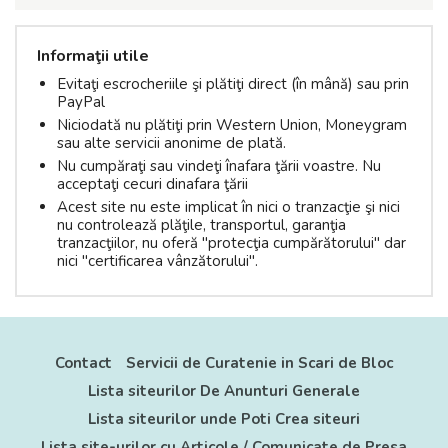
Informaţii utile
Evitaţi escrocheriile şi plătiţi direct (în mână) sau prin
PayPal
Niciodată nu plătiţi prin Western Union, Moneygram
sau alte servicii anonime de plată.
Nu cumpăraţi sau vindeţi înafara ţării voastre. Nu
acceptaţi cecuri dinafara ţării
Acest site nu este implicat în nici o tranzacţie şi nici
nu controlează plăţile, transportul, garanţia
tranzacţiilor, nu oferă "protecţia cumpărătorului" dar
nici "certificarea vânzătorului".
Contact
Servicii de Curatenie in Scari de Bloc
Lista siteurilor De Anunturi Generale
Lista siteurilor unde Poti Crea siteuri
Lista site-urilor cu Articole / Comunicate de Presa