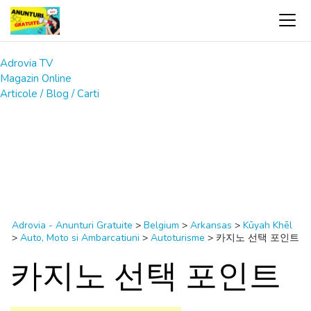
Adrovia TV
Magazin Online
Articole / Blog / Carti
Adrovia - Anunturi Gratuite
>
Belgium
>
Arkansas
>
Kūyah Khēl
>
Auto, Moto si Ambarcatiuni
>
Autoturisme
>
카지노 선택 포인트
카지노 선택 포인트