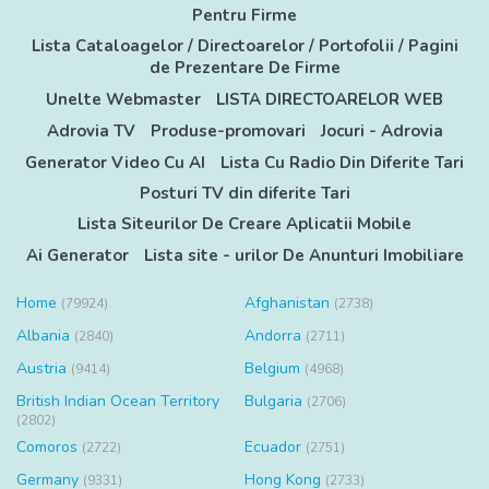
Pentru Firme
Lista Cataloagelor / Directoarelor / Portofolii / Pagini
de Prezentare De Firme
Unelte Webmaster
LISTA DIRECTOARELOR WEB
Adrovia TV
Produse-promovari
Jocuri - Adrovia
Generator Video Cu AI
Lista Cu Radio Din Diferite Tari
Posturi TV din diferite Tari
Lista Siteurilor De Creare Aplicatii Mobile
Ai Generator
Lista site - urilor De Anunturi Imobiliare
Home
Afghanistan
(79924)
(2738)
Albania
Andorra
(2840)
(2711)
Austria
Belgium
(9414)
(4968)
British Indian Ocean Territory
Bulgaria
(2706)
(2802)
Comoros
Ecuador
(2722)
(2751)
Germany
Hong Kong
(9331)
(2733)