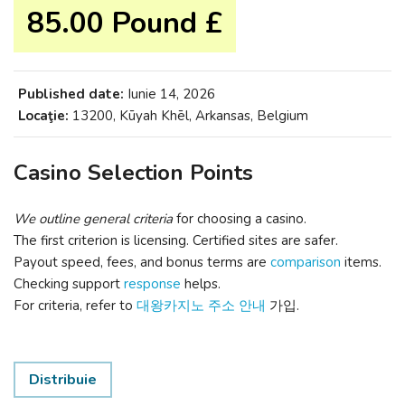
85.00 Pound £
Published date:
Iunie 14, 2026
Locaţie:
13200, Kūyah Khēl, Arkansas, Belgium
Casino Selection Points
We outline general criteria
for choosing a casino.
The first criterion is licensing. Certified sites are safer.
Payout speed, fees, and bonus terms are
comparison
items.
Checking support
response
helps.
For criteria,
refer to
대왕카지노 주소 안내
가입.
Distribuie