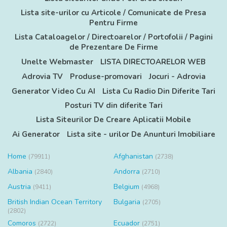
Lista site-urilor cu Articole / Comunicate de Presa
Pentru Firme
Lista Cataloagelor / Directoarelor / Portofolii / Pagini
de Prezentare De Firme
Unelte Webmaster
LISTA DIRECTOARELOR WEB
Adrovia TV
Produse-promovari
Jocuri - Adrovia
Generator Video Cu AI
Lista Cu Radio Din Diferite Tari
Posturi TV din diferite Tari
Lista Siteurilor De Creare Aplicatii Mobile
Ai Generator
Lista site - urilor De Anunturi Imobiliare
Home
Afghanistan
(79911)
(2738)
Albania
Andorra
(2840)
(2710)
Austria
Belgium
(9411)
(4968)
British Indian Ocean Territory
Bulgaria
(2705)
(2802)
Comoros
Ecuador
(2722)
(2751)