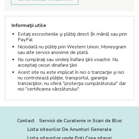
Informaţii utile
Evitaţi escrocheriile şi plătiţi direct (în mână) sau prin
PayPal
Niciodată nu plătiţi prin Western Union, Moneygram
sau alte servicii anonime de plată.
Nu cumpăraţi sau vindeţi înafara ţării voastre. Nu
acceptaţi cecuri dinafara ţării
Acest site nu este implicat în nici o tranzacţie şi nici
nu controlează plăţile, transportul, garanţia
tranzacţiilor, nu oferă "protecţia cumpărătorului" dar
nici "certificarea vânzătorului".
Contact
Servicii de Curatenie in Scari de Bloc
Lista siteurilor De Anunturi Generale
Lista siteurilor unde Poti Crea siteuri