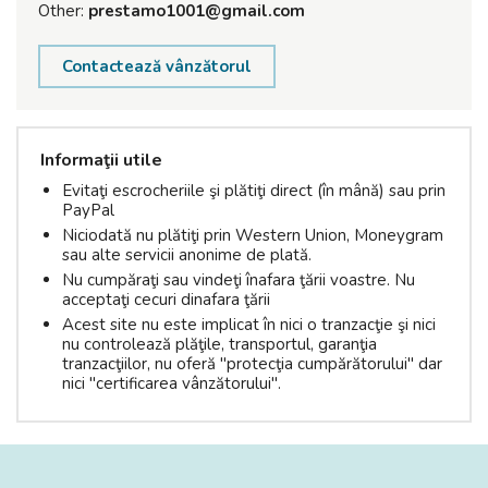
Other:
prestamo1001@gmail.com
Contactează vânzătorul
Informaţii utile
Evitaţi escrocheriile şi plătiţi direct (în mână) sau prin
PayPal
Niciodată nu plătiţi prin Western Union, Moneygram
sau alte servicii anonime de plată.
Nu cumpăraţi sau vindeţi înafara ţării voastre. Nu
acceptaţi cecuri dinafara ţării
Acest site nu este implicat în nici o tranzacţie şi nici
nu controlează plăţile, transportul, garanţia
tranzacţiilor, nu oferă "protecţia cumpărătorului" dar
nici "certificarea vânzătorului".