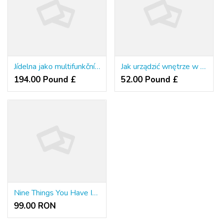
Jídelna jako multifunkční místo. Jak do ní vměstnat hosty i uskladnění?
Jak urządzić wnętrze w stylu loft w bloku z wielkiej płyty
194.00 Pound £
52.00 Pound £
Nine Things You Have In Common With Fazi Slots & RTP Guide
99.00 RON