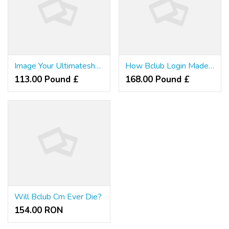
Image Your Ultimateshop Ru On Top. Read This And Make It So
How Bclub Login Made Me A greater Salesperson
113.00 Pound £
168.00 Pound £
Will Bclub Cm Ever Die?
154.00 RON