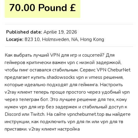
70.00 Pound £
Published date:
Aprilie 19, 2026
Locaţie:
823 10, Holmsveden, NA, Hong Kong
Как выбрать лучший VPN для игр и соцсетей? Для
геймеров критически важен vpn с низкой задержкой,
чтобы пинг оставался стабильным. Сервис VPN CheburNet
предлагает купить shadowsocks vpn и vmess решения,
которые идеально подходят для гейминга. Настроить
v2ray клиент теперь проще простого через удобный vpn
через телеграм бот. Это лучшее решение для тех, кому
нужен vpn для игр без задержек и стабильный доступ к
Discord или Twitch. На сайте vpncheburnet.top вы найдете
инструкции, как подключить vpn для пк или vpn для тв
приставки. v2ray клиент настройка