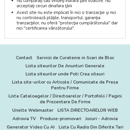
Nu cumpăraţi sau vindeţi înafara ţării voastre. Nu
acceptaţi cecuri dinafara ţării
Acest site nu este implicat în nici o tranzacţie şi nici
nu controlează plăţile, transportul, garanţia
tranzacţiilor, nu oferă "protecţia cumpărătorului" dar
nici "certificarea vânzătorului".
Contact
Servicii de Curatenie in Scari de Bloc
Lista siteurilor De Anunturi Generale
Lista siteurilor unde Poti Crea siteuri
Lista site-urilor cu Articole / Comunicate de Presa
Pentru Firme
Lista Cataloagelor / Directoarelor / Portofolii / Pagini
de Prezentare De Firme
Unelte Webmaster
LISTA DIRECTOARELOR WEB
Adrovia TV
Produse-promovari
Jocuri - Adrovia
Generator Video Cu AI
Lista Cu Radio Din Diferite Tari