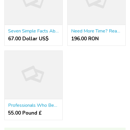
Seven Simple Facts About Thunderkick Slots & RTP Guide Explained
Need More Time? Read These Tips To Eliminate Spadegaming Slot RTP List & FAQs
67.00 Dollar US$
196.00 RON
Professionals Who Benefit From FileViewPro for GD2 Files
55.00 Pound £