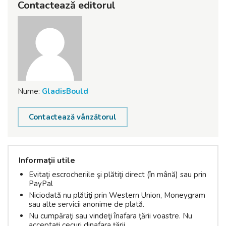
Contactează editorul
Nume:
GladisBould
Contactează vânzătorul
Informaţii utile
Evitaţi escrocheriile şi plătiţi direct (în mână) sau prin
PayPal
Niciodată nu plătiţi prin Western Union, Moneygram
sau alte servicii anonime de plată.
Nu cumpăraţi sau vindeţi înafara ţării voastre. Nu
acceptaţi cecuri dinafara ţării