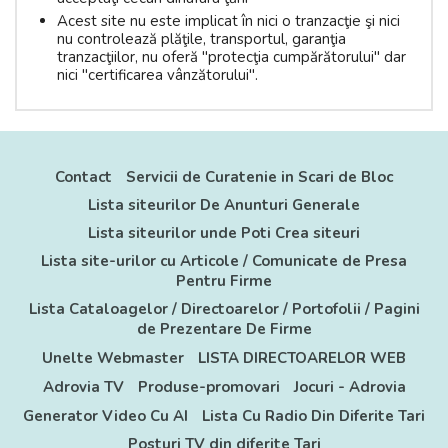
Acest site nu este implicat în nici o tranzacţie şi nici
nu controlează plăţile, transportul, garanţia
tranzacţiilor, nu oferă "protecţia cumpărătorului" dar
nici "certificarea vânzătorului".
Contact
Servicii de Curatenie in Scari de Bloc
Lista siteurilor De Anunturi Generale
Lista siteurilor unde Poti Crea siteuri
Lista site-urilor cu Articole / Comunicate de Presa
Pentru Firme
Lista Cataloagelor / Directoarelor / Portofolii / Pagini
de Prezentare De Firme
Unelte Webmaster
LISTA DIRECTOARELOR WEB
Adrovia TV
Produse-promovari
Jocuri - Adrovia
Generator Video Cu AI
Lista Cu Radio Din Diferite Tari
Posturi TV din diferite Tari