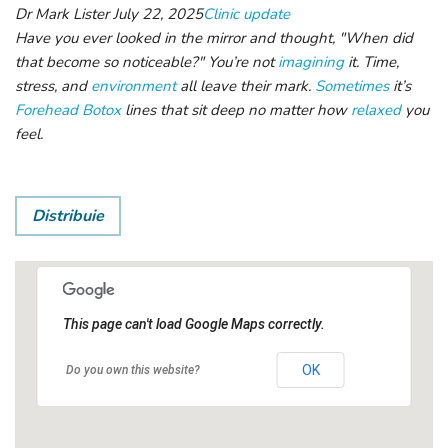
Dr Mark Lister
July 22, 2025
Clinic update
Have you ever looked in the mirror and thought, "When did
that become so noticeable?" You’re not
imagining
it. Time,
stress, and
environment
all leave their mark.
Sometimes
it’s
Forehead Botox
lines that sit deep no matter how
relaxed
you
feel.
Distribuie
This page can't load Google Maps correctly.
OK
Do you own this website?