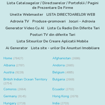
Lista Cataloagelor / Directoarelor / Portofolii / Pagini
de Prezentare De Firme
Unelte Webmaster
LISTA DIRECTOARELOR WEB
Adrovia TV
Produse-promovari
Jocuri - Adrovia
Generator Video Cu AI
Lista Cu Radio Din Diferite Tari
Posturi TV din diferite Tari
Lista Siteurilor De Creare Aplicatii Mobile
Ai Generator
Lista site - urilor De Anunturi Imobiliare
Home
Afghanistan
(78427)
(2686)
Albania
Andorra
(2787)
(2665)
Austria
Belgium
(9228)
(4885)
British Indian Ocean Territory
Bulgaria
(2668)
(2754)
Comoros
Ecuador
(2664)
(2702)
Germany
Hong Kong
(9145)
(2678)
Hungary
India
(2718)
(2703)