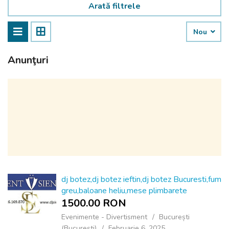
Arată filtrele
Nou
Anunţuri
dj botez,dj botez ieftin,dj botez Bucuresti,fum
greu,baloane heliu,mese plimbarete
1500.00 RON
Evenimente - Divertisment
București
(Bucureşti)
Februarie 6, 2025