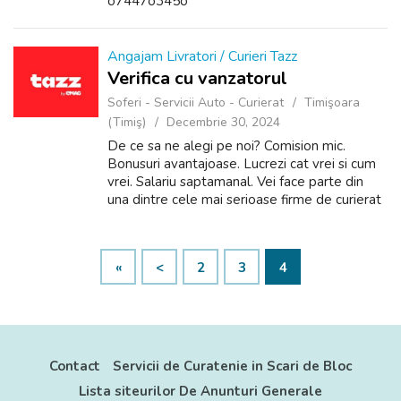
o7447o345o
Angajam Livratori / Curieri Tazz
Verifica cu vanzatorul
Soferi - Servicii Auto - Curierat
Timişoara
(Timiş)
Decembrie 30, 2024
De ce sa ne alegi pe noi? Comision mic.
Bonusuri avantajoase. Lucrezi cat vrei si cum
vrei. Salariu saptamanal. Vei face parte din
una dintre cele mai serioase firme de curierat
din Romania, ne putem lauda prin
profesionalism, salarii neintarziate. P...
«
<
2
3
4
Contact
Servicii de Curatenie in Scari de Bloc
Lista siteurilor De Anunturi Generale