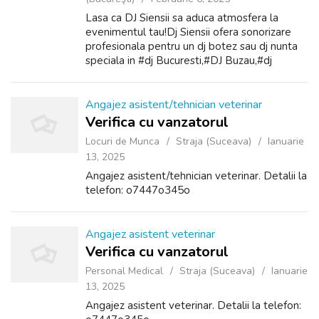
Lasa ca DJ Siensii sa aduca atmosfera la
evenimentul tau!Dj Siensii ofera sonorizare
profesionala pentru un dj botez sau dj nunta
speciala in #dj Bucuresti,#DJ Buzau,#dj
Pitesti,#dj Brasov,#dj Ploiesti,#dj Slobozia,#dj
Giurgiu,#dj Targoviste . De la ...
Angajez asistent/tehnician veterinar
Verifica cu vanzatorul
Locuri de Munca
Straja (Suceava)
Ianuarie
13, 2025
Angajez asistent/tehnician veterinar. Detalii la
telefon: o7447o345o
Angajez asistent veterinar
Verifica cu vanzatorul
Personal Medical
Straja (Suceava)
Ianuarie
13, 2025
Angajez asistent veterinar. Detalii la telefon: