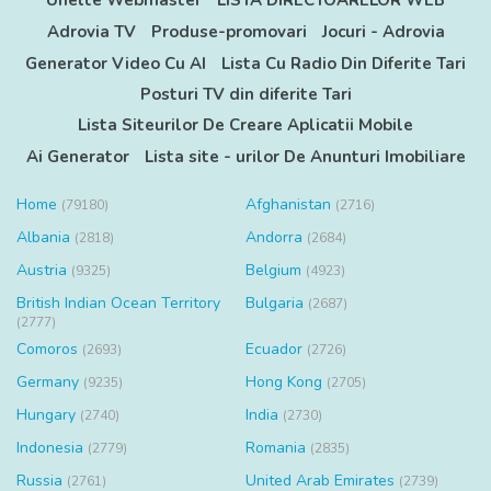
Unelte Webmaster
LISTA DIRECTOARELOR WEB
Adrovia TV
Produse-promovari
Jocuri - Adrovia
Generator Video Cu AI
Lista Cu Radio Din Diferite Tari
Posturi TV din diferite Tari
Lista Siteurilor De Creare Aplicatii Mobile
Ai Generator
Lista site - urilor De Anunturi Imobiliare
Home
Afghanistan
(79180)
(2716)
Albania
Andorra
(2818)
(2684)
Austria
Belgium
(9325)
(4923)
British Indian Ocean Territory
Bulgaria
(2687)
(2777)
Comoros
Ecuador
(2693)
(2726)
Germany
Hong Kong
(9235)
(2705)
Hungary
India
(2740)
(2730)
Indonesia
Romania
(2779)
(2835)
Russia
United Arab Emirates
(2761)
(2739)