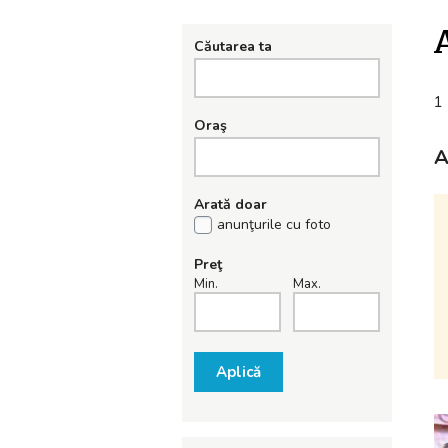
Căutarea ta
1 
Oraş
A
Arată doar
anunţurile cu foto
Preţ
Min.
Max.
Aplică