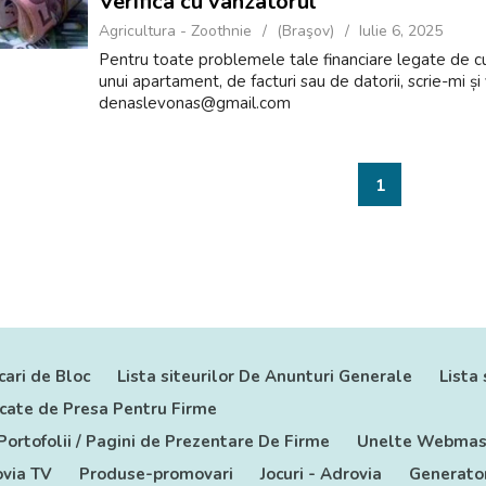
Verifica cu vanzatorul
Agricultura - Zoothnie
(Braşov)
Iulie 6, 2025
Pentru toate problemele tale financiare legate de cu
unui apartament, de facturi sau de datorii, scrie-mi și 
denaslevonas@gmail.com
1
cari de Bloc
Lista siteurilor De Anunturi Generale
Lista 
nicate de Presa Pentru Firme
 Portofolii / Pagini de Prezentare De Firme
Unelte Webmas
via TV
Produse-promovari
Jocuri - Adrovia
Generator