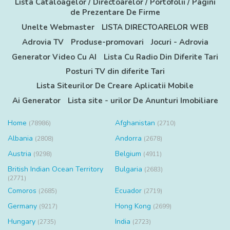
Lista Cataloagelor / Directoarelor / Portofolii / Pagini
de Prezentare De Firme
Unelte Webmaster
LISTA DIRECTOARELOR WEB
Adrovia TV
Produse-promovari
Jocuri - Adrovia
Generator Video Cu AI
Lista Cu Radio Din Diferite Tari
Posturi TV din diferite Tari
Lista Siteurilor De Creare Aplicatii Mobile
Ai Generator
Lista site - urilor De Anunturi Imobiliare
Home
Afghanistan
(78986)
(2710)
Albania
Andorra
(2808)
(2678)
Austria
Belgium
(9298)
(4911)
British Indian Ocean Territory
Bulgaria
(2683)
(2771)
Comoros
Ecuador
(2685)
(2719)
Germany
Hong Kong
(9217)
(2699)
Hungary
India
(2735)
(2723)