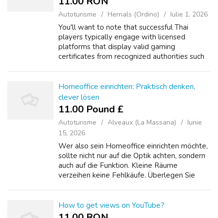
11.00 RON
Autoturisme
Hernals (Ordino)
Iulie 1, 2026
You'll want to note that successful Thai
players typically engage with licensed
platforms that display valid gaming
certificates from recognized authorities such
as PAGCOR or MGA. These regulated
environments have delivered 92% of all
verified high-v...
Homeoffice einrichten: Praktisch denken,
clever lösen
11.00 Pound £
Autoturisme
Alveaux (La Massana)
Iunie
15, 2026
Wer also sein Homeoffice einrichten möchte,
sollte nicht nur auf die Optik achten, sondern
auch auf die Funktion. Kleine Räume
verzeihen keine Fehlkäufe. Überlegen Sie
genau, welche Möbel zwei Aufgaben erfüllen
können: Sitzen und Schlafen, Arbeiten u...
How to get views on YouTube?
11.00 RON