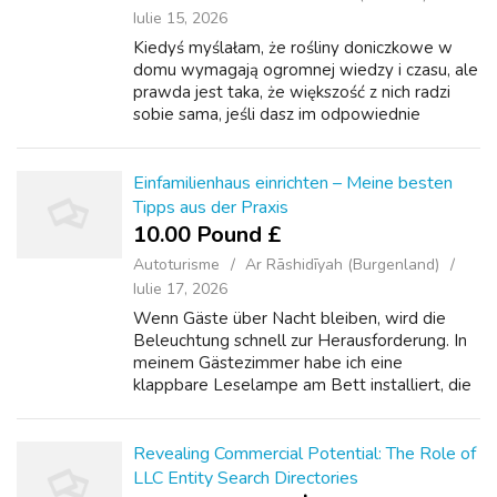
Iulie 15, 2026
Kiedyś myślałam, że rośliny doniczkowe w
domu wymagają ogromnej wiedzy i czasu, ale
prawda jest taka, że większość z nich radzi
sobie sama, jeśli dasz im odpowiednie
warunki. Moja ulubiona to zamiokulkas –
podleję go raz na dwa tygodnie i rośnie jak ...
Einfamilienhaus einrichten – Meine besten
Tipps aus der Praxis
10.00 Pound £
Autoturisme
Ar Rāshidīyah (Burgenland)
Iulie 17, 2026
Wenn Gäste über Nacht bleiben, wird die
Beleuchtung schnell zur Herausforderung. In
meinem Gästezimmer habe ich eine
klappbare Leselampe am Bett installiert, die
sowohl als Nachttischleuchte als auch als
Lesehilfe dient. Für Schlafsofas oder
Ausziehb...
Revealing Commercial Potential: The Role of
LLC Entity Search Directories