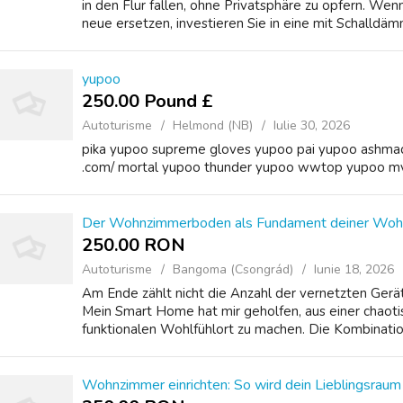
in den Flur fallen, ohne Privatsphäre zu opfern. We
neue ersetzen, investieren Sie in eine mit Schalldäm
yupoo
250.00 Pound £
Autoturisme
Helmond (NB)
Iulie 30, 2026
pika yupoo supreme gloves yupoo pai yupoo ashmade
.com/ mortal yupoo thunder yupoo wwtop yupoo m
Der Wohnzimmerboden als Fundament deiner Wohl
250.00 RON
Autoturisme
Bangoma (Csongrád)
Iunie 18, 2026
Am Ende zählt nicht die Anzahl der vernetzten Gerät
Mein Smart Home hat mir geholfen, aus einer chao
funktionalen Wohlfühlort zu machen. Die Kombinatio
Wohnzimmer einrichten: So wird dein Lieblingsrau