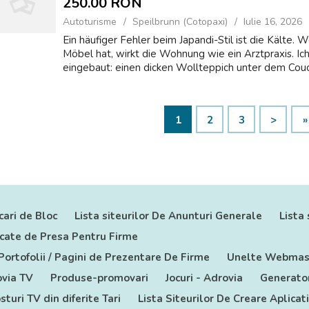
250.00 RON
Autoturisme
Speilbrunn (Cotopaxi)
Iulie 16, 2026
Ein häufiger Fehler beim Japandi-Stil ist die Kält
Möbel hat, wirkt die Wohnung wie ein Arztpraxis. Ich
eingebaut: einen dicken Wollteppich unter dem Coucht
1
2
3
>
»
cari de Bloc
Lista siteurilor De Anunturi Generale
Lista 
nicate de Presa Pentru Firme
 Portofolii / Pagini de Prezentare De Firme
Unelte Webmas
via TV
Produse-promovari
Jocuri - Adrovia
Generator
sturi TV din diferite Tari
Lista Siteurilor De Creare Aplicat