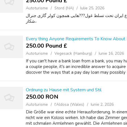
250.00 Pound £
Autoturisme
Stord (NA)
Iulie 25, 2026
بوع ایران تحت تسلط غول???هایی همچون کولر گازی جنرال
شکار،
Every thing Anyone Requirements To Know About
250.00 Pound £
Autoturisme
Vegesack (Hamburg)
Iunie 16, 2026
If you can't have a bank loan from a bank, you may h
a couple people, it's an incredible answer to acqui
discover the ways that a pay day loan may possibly g
Ordnung zu Hause mit System und Stil
250.00 RON
Autoturisme
l'Aldosa (Wales)
Iunie 2, 2026
Die Größe war eine echte Herausforderung. In eine
nicht wie ein Koloss wirken. Ich habe das Zimmer 
mit schmalen Armlehnen gewählt. Die Armlehnen sind 