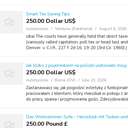
Smart Tax Saving Tips
250.00 Dollar US$
Autoturisme
Venturia (Jharkhand)
August 6, 2026
cibai The courts have generally held that direct tax
(variously called capitation, poll tax or head tax) a
Denver. v. C.I.R., 227 F.2d 16, 19-20 (3rd Cir. 1960).)
Jak łóżko z pojemnikiem na pościel uratowało moją
250.00 Dollar US$
Autoturisme
Borne (OV)
Iulie 23, 2026
Zastanawiasz się, jak pogodzić estetykę z funkcjona
pracowałam z klientem, który mieszkał w pokoju z 
do pracy, spania i przyjmowania gości. Zdecydowaliśm
Das Wohnzimmer-Sofa – Herzstück mit Tücken und
250.00 Pound £