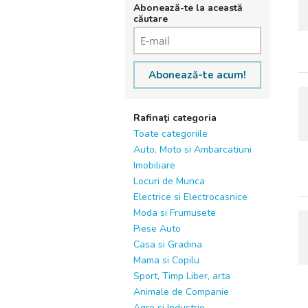
Abonează-te la această
căutare
Abonează-te acum!
Rafinaţi categoria
Toate categoriile
Auto, Moto si Ambarcatiuni
Imobiliare
Locuri de Munca
Electrice si Electrocasnice
Moda si Frumusete
Piese Auto
Casa si Gradina
Mama si Copilu
Sport, Timp Liber, arta
Animale de Companie
Agro si Industrie