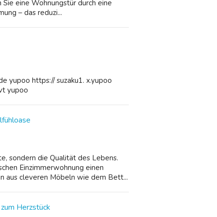
nn Sie eine Wohnungstür durch eine
mung – das reduzi...
 yupoo https:// suzaku1. x.yupoo
vt yupoo
fühloase
e, sondern die Qualität des Lebens.
tischen Einzimmerwohnung einen
n aus cleveren Möbeln wie dem Bett...
m zum Herzstück