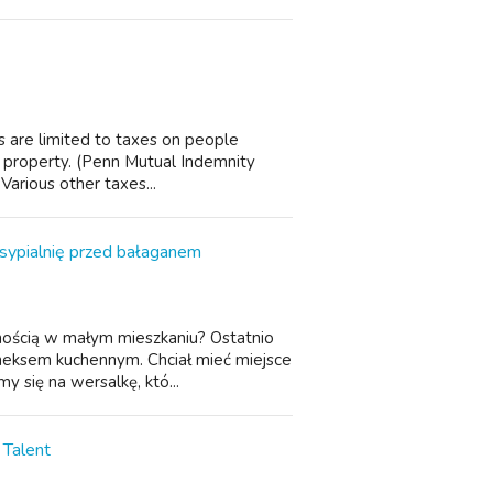
es are limited to taxes on people
nd property. (Penn Mutual Indemnity
 Various other taxes...
 sypialnię przed bałaganem
lnością w małym mieszkaniu? Ostatnio
aneksem kuchennym. Chciał mieć miejsce
y się na wersalkę, któ...
 Talent