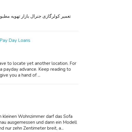
تعمیر کولرگازی جنرال بازار تهویه مط
 Pay Day Loans
ave to locate yet another location. For
re a payday advance. Keep reading to
ive you a hand of ...
m kleinen Wohnzimmer darf das Sofa
genau ausgemessen und dann ein Modell
nur zehn Zentimeter breit, a...