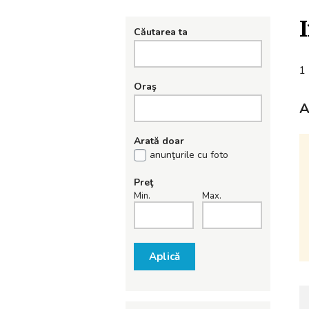
Căutarea ta
1 
Oraş
A
Arată doar
anunţurile cu foto
Preţ
Min.
Max.
Aplică