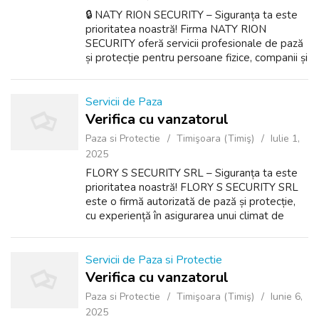
🔒 NATY RION SECURITY – Siguranța ta este
prioritatea noastră! Firma NATY RION
SECURITY oferă servicii profesionale de pază
și protecție pentru persoane fizice, companii și
instituții. Echipa noastră este formată din
agenți bine pregătiți, autorizați ...
Servicii de Paza
Verifica cu vanzatorul
Paza si Protectie
Timişoara (Timiş)
Iulie 1,
2025
FLORY S SECURITY SRL – Siguranța ta este
prioritatea noastră! FLORY S SECURITY SRL
este o firmă autorizată de pază și protecție,
cu experiență în asigurarea unui climat de
siguranță pentru persoane fizice, companii,
instituții publice și evenimente. ...
Servicii de Paza si Protectie
Verifica cu vanzatorul
Paza si Protectie
Timişoara (Timiş)
Iunie 6,
2025