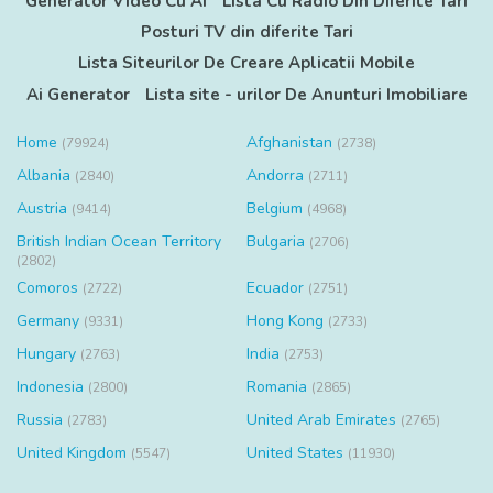
Generator Video Cu AI
Lista Cu Radio Din Diferite Tari
Posturi TV din diferite Tari
Lista Siteurilor De Creare Aplicatii Mobile
Ai Generator
Lista site - urilor De Anunturi Imobiliare
Home
Afghanistan
(79924)
(2738)
Albania
Andorra
(2840)
(2711)
Austria
Belgium
(9414)
(4968)
British Indian Ocean Territory
Bulgaria
(2706)
(2802)
Comoros
Ecuador
(2722)
(2751)
Germany
Hong Kong
(9331)
(2733)
Hungary
India
(2763)
(2753)
Indonesia
Romania
(2800)
(2865)
Russia
United Arab Emirates
(2783)
(2765)
United Kingdom
United States
(5547)
(11930)