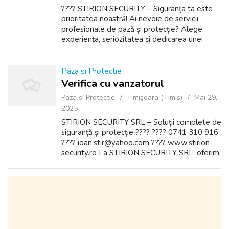
???? STIRION SECURITY – Siguranța ta este
prioritatea noastră! Ai nevoie de servicii
profesionale de pază și protecție? Alege
experiența, seriozitatea și dedicarea unei
echipe de specialiști în securitate! ✅ Cine
suntem? STIRION SECURITY este o firmă...
Paza si Protectie
Verifica cu vanzatorul
Paza si Protectie
Timişoara (Timiş)
Mai 29,
2025
STIRION SECURITY SRL – Soluții complete de
siguranță și protecție ???? ???? 0741 310 916
???? ioan.stir@yahoo.com ???? www.stirion-
security.ro La STIRION SECURITY SRL, oferim
servicii profesionale de pază și protecție
pentru persoane fizice și juridi...