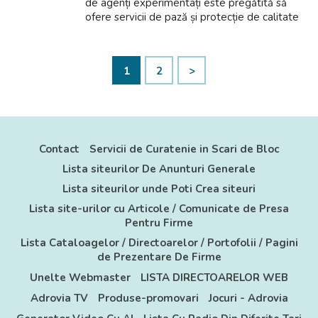
de agenți experimentați este pregătită să
ofere servicii de pază și protecție de calitate
superioară, adaptate nevoilor tale. Protecție
de top: Agenții noștri sunt in...
1
2
>
Contact
Servicii de Curatenie in Scari de Bloc
Lista siteurilor De Anunturi Generale
Lista siteurilor unde Poti Crea siteuri
Lista site-urilor cu Articole / Comunicate de Presa
Pentru Firme
Lista Cataloagelor / Directoarelor / Portofolii / Pagini
de Prezentare De Firme
Unelte Webmaster
LISTA DIRECTOARELOR WEB
Adrovia TV
Produse-promovari
Jocuri - Adrovia