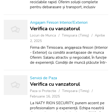
reciclabile rapid. Oferim soluții complete
pentru debarasare și transport, inclusiv
deșeuri reciclabile, mobilier, resturi din
construcții și multe altele. Contactați-ne...
Angajam Finisori Interior/Exteriori
Verifica cu vanzatorul
Locuri de Munca
Timişoara (Timiş)
Aprilie
2, 2025
Firma din Timisoara, angajeaza finisori (Interior
- Exterior) cu conditii avantajoase de munca
Oferim: Salariu atractiv și negociabil, în funcție
de experiență. Condiții de muncă plăcute într-
o echipă dinamică. Relatii la telefon: +40 749
563 663
Servicii de Paza
Verifica cu vanzatorul
Paza si Protectie
Timişoara (Timiş)
Februarie 16, 2025
La NATY RION SECURITY, punem accent pe
profesionalism și experiență. Echipa noastră