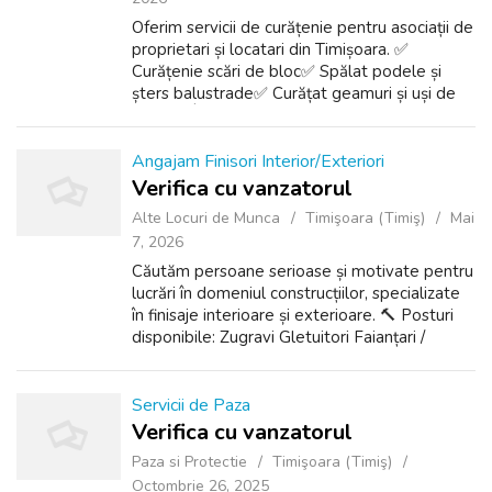
Oferim servicii de curățenie pentru asociații de
proprietari și locatari din Timișoara. ✅
Curățenie scări de bloc✅ Spălat podele și
șters balustrade✅ Curățat geamuri și uși de
acces✅ Întreținere lift (unde este cazul)✅
Gunoi și spații comune✅ Program...
Angajam Finisori Interior/Exteriori
Verifica cu vanzatorul
Alte Locuri de Munca
Timişoara (Timiş)
Mai
7, 2026
Căutăm persoane serioase și motivate pentru
lucrări în domeniul construcțiilor, specializate
în finisaje interioare și exterioare. 🔨 Posturi
disponibile: Zugravi Gletuitori Faianțari /
gresieri Muncitori în construcții (calificați) ✅
Cerințe: Experie...
Servicii de Paza
Verifica cu vanzatorul
Paza si Protectie
Timişoara (Timiş)
Octombrie 26, 2025