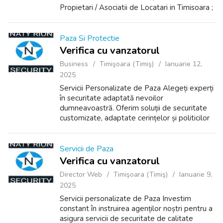
Propietari / Asociatii de Locatari in Timisoara ;
serviciile sunt extinse si la complexe
rezidentiale . Principalele servicii o...
Paza Si Protectie
Verifica cu vanzatorul
Business
Timişoara (Timiş)
Ianuarie 12,
2025
Servicii Personalizate de Paza Alegeți experți
în securitate adaptată nevoilor
dumneavoastră. Oferim soluții de securitate
customizate, adaptate cerințelor și politicilor
fiecărui client, garantând astfel eficiența și
calitatea serviciilor prestate. ...
Servicii de Paza
Verifica cu vanzatorul
Director Web
Timişoara (Timiş)
Ianuarie 9,
2025
Servicii personalizate de Paza Investim
constant în instruirea agenților noștri pentru a
asigura servicii de securitate de calitate