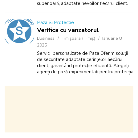
superioară, adaptate nevoilor fiecărui client.
Email: ioan.stir@yahoo.com Tel: 0741310916
https://naty-rion-security.r...
Paza Si Protectie
Verifica cu vanzatorul
Business
Timişoara (Timiş)
Ianuarie 8,
2025
Servicii personalizate de Paza Oferim soluții
de securitate adaptate cerințelor fiecărui
client, garantând protecție eficientă. Alegeți
agenți de pază experimentați pentru protecția
afacerii dumneavoastră. Implementăm măsuri
preventive și corective p...