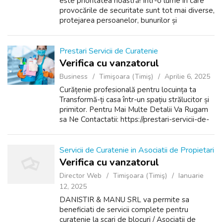
este prioritatea noastră! Într-o lume în care
provocările de securitate sunt tot mai diverse,
protejarea persoanelor, bunurilor și
proprietăților devine esențială. STIRION
SECURITY S.R.L. este partenerul tă...
Prestari Servicii de Curatenie
Verifica cu vanzatorul
Business
Timişoara (Timiş)
Aprilie 6, 2025
Curățenie profesională pentru locuința ta
Transformă-ți casa într-un spațiu strălucitor și
primitor. Pentru Mai Multe Detalii Va Rugam
sa Ne Contactatii: https://prestari-servicii-de-
curatenie.ro/ Tel: +40 728227887
Servicii de Curatenie in Asociatii de Propietari
Verifica cu vanzatorul
Director Web
Timişoara (Timiş)
Ianuarie
12, 2025
DANISTIR & MANU SRL va permite sa
beneficiati de servicii complete pentru
curatenie la scari de blocuri / Asociatii de