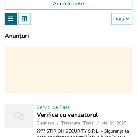
Arată filtrele
Nou
Anunţuri
Servicii de Paza
Verifica cu vanzatorul
Business
Timişoara (Timiş)
Mai 29, 2025
???? STIRION SECURITY S.R.L. – Siguranța ta