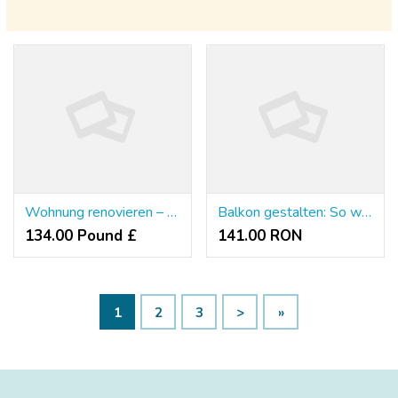
Wohnung renovieren – So verwandelst du dein Zuhause in eine Wohlfühloase
Balkon gestalten: So wird Ihre kleine Terrasse zur Wohlfühloase
134.00 Pound £
141.00 RON
1
2
3
>
»