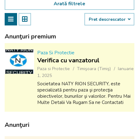
Arată filtrele
Pret descrescator
Anunţuri premium
Paza Si Protectie
Verifica cu vanzatorul
Paza si Protectie
Timişoara (Timiş)
Ianuarie
1, 2025
Societatea NATY RION SECURITY, este
specializată pentru paza şi protecţia
obiectivelor, bunurilor şi valorilor. Pentru Mai
Multe Detalii Va Rugam Sa ne Contactati
Email: ioan.stir@yahoo.com Tel: 0741310916
Anunţuri