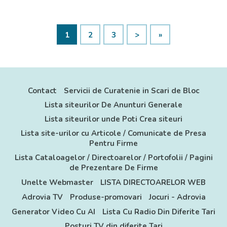
mich für ein kompaktes Modell entschieden,
das nur 180 cm breit ist, ab...
1
2
3
>
»
Contact
Servicii de Curatenie in Scari de Bloc
Lista siteurilor De Anunturi Generale
Lista siteurilor unde Poti Crea siteuri
Lista site-urilor cu Articole / Comunicate de Presa
Pentru Firme
Lista Cataloagelor / Directoarelor / Portofolii / Pagini
de Prezentare De Firme
Unelte Webmaster
LISTA DIRECTOARELOR WEB
Adrovia TV
Produse-promovari
Jocuri - Adrovia
Generator Video Cu AI
Lista Cu Radio Din Diferite Tari
Posturi TV din diferite Tari