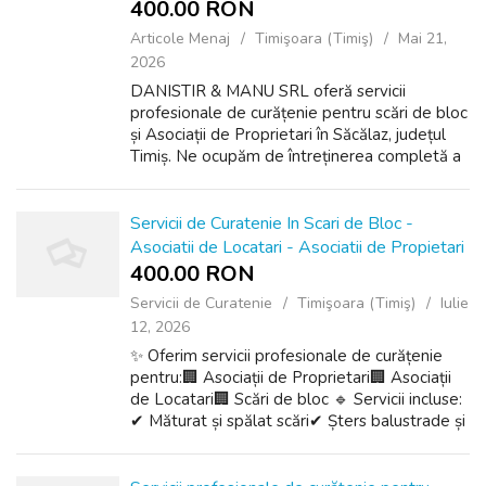
400.00 RON
Articole Menaj
Timişoara (Timiş)
Mai 21,
2026
DANISTIR & MANU SRL oferă servicii
profesionale de curățenie pentru scări de bloc
și Asociații de Proprietari în Săcălaz, județul
Timiș. Ne ocupăm de întreținerea completă a
spațiilor comune, astfel încât fiecare imobil să
beneficieze de curățeni...
Servicii de Curatenie In Scari de Bloc -
Asociatii de Locatari - Asociatii de Propietari
400.00 RON
Servicii de Curatenie
Timişoara (Timiş)
Iulie
12, 2026
✨ Oferim servicii profesionale de curățenie
pentru:🏢 Asociații de Proprietari🏢 Asociații
de Locatari🏢 Scări de bloc 🔹 Servicii incluse:
✔ Măturat și spălat scări✔ Șters balustrade și
uși✔ Curățare geamuri pe scară✔ Curățare
lift✔ Întreținere periodic...