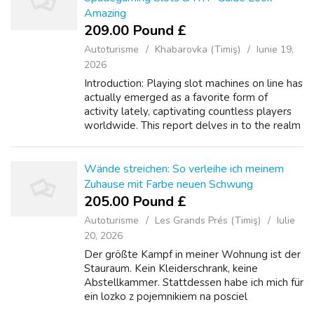
Amazing
209.00 Pound £
Autoturisme
Khabarovka (Timiş)
Iunie 19,
2026
Introduction: Playing slot machines on line has
actually emerged as a favorite form of
activity lately, captivating countless players
worldwide. This report delves in to the realm
of web Spadegaming slots & RTP Guide,
detailing their particular advan...
Wände streichen: So verleihe ich meinem
Zuhause mit Farbe neuen Schwung
205.00 Pound £
Autoturisme
Les Grands Prés (Timiş)
Iulie
20, 2026
Der größte Kampf in meiner Wohnung ist der
Stauraum. Kein Kleiderschrank, keine
Abstellkammer. Stattdessen habe ich mich für
ein lozko z pojemnikiem na posciel
entschieden. Darunter verschwinden