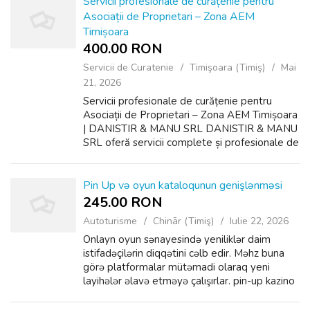
Servicii profesionale de curățenie pentru
Asociații de Proprietari – Zona AEM
Timișoara
400.00 RON
Servicii de Curatenie
Timişoara (Timiş)
Mai
21, 2026
Servicii profesionale de curățenie pentru
Asociații de Proprietari – Zona AEM Timișoara
| DANISTIR & MANU SRL DANISTIR & MANU
SRL oferă servicii complete și profesionale de
curățenie pentru Asociațiile de Proprietari din
Timișoara, cu acoperi...
Pin Up və oyun kataloqunun genişlənməsi
245.00 RON
Autoturisme
Chinār (Timiş)
Iulie 22, 2026
Onlayn oyun sənayesində yeniliklər daim
istifadəçilərin diqqətini cəlb edir. Məhz buna
görə platformalar mütəmadi olaraq yeni
layihələr əlavə etməyə çalışırlar. pin-up kazino
kimi məşhur xidmətlərdə istifadəçilər tez-tez:
son əlavələri araşdırırlar; ...