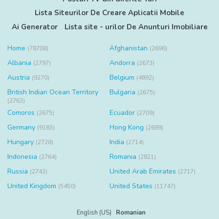
Lista Siteurilor De Creare Aplicatii Mobile
Ai Generator
Lista site - urilor De Anunturi Imobiliare
Home
Afghanistan
(78708)
(2696)
Albania
Andorra
(2797)
(2673)
Austria
Belgium
(9270)
(4892)
British Indian Ocean Territory
Bulgaria
(2675)
(2763)
Comoros
Ecuador
(2675)
(2709)
Germany
Hong Kong
(9183)
(2689)
Hungary
India
(2728)
(2714)
Indonesia
Romania
(2764)
(2821)
Russia
United Arab Emirates
(2743)
(2717)
United Kingdom
United States
(5450)
(11747)
English (US)
Romanian