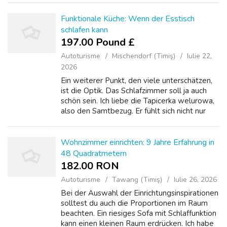
Bettwäsche, Winterjacken und sogar mein
Föhn. Aber die ...
Funktionale Küche: Wenn der Esstisch
schlafen kann
197.00 Pound £
Autoturisme
Mischendorf (Timiş)
Iulie 22,
2026
Ein weiterer Punkt, den viele unterschätzen,
ist die Optik. Das Schlafzimmer soll ja auch
schön sein. Ich liebe die Tapicerka welurowa,
also den Samtbezug. Er fühlt sich nicht nur
luxuriös an, sondern dämpft auch Geräusche
und wirkt sehr warm. Ich ha...
Wohnzimmer einrichten: 9 Jahre Erfahrung in
48 Quadratmetern
182.00 RON
Autoturisme
Tawang (Timiş)
Iulie 26, 2026
Bei der Auswahl der Einrichtungsinspirationen
solltest du auch die Proportionen im Raum
beachten. Ein riesiges Sofa mit Schlaffunktion
kann einen kleinen Raum erdrücken. Ich habe