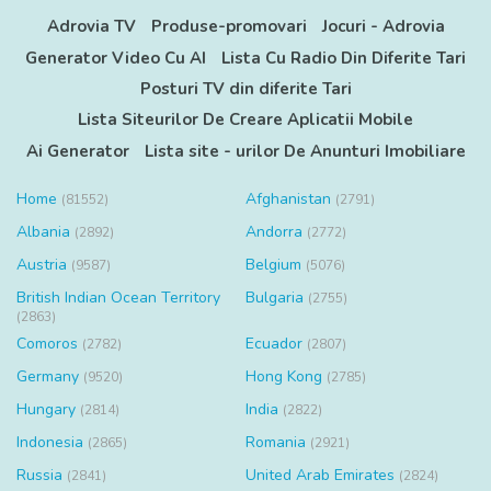
Adrovia TV
Produse-promovari
Jocuri - Adrovia
Generator Video Cu AI
Lista Cu Radio Din Diferite Tari
Posturi TV din diferite Tari
Lista Siteurilor De Creare Aplicatii Mobile
Ai Generator
Lista site - urilor De Anunturi Imobiliare
Home
Afghanistan
(81552)
(2791)
Albania
Andorra
(2892)
(2772)
Austria
Belgium
(9587)
(5076)
British Indian Ocean Territory
Bulgaria
(2755)
(2863)
Comoros
Ecuador
(2782)
(2807)
Germany
Hong Kong
(9520)
(2785)
Hungary
India
(2814)
(2822)
Indonesia
Romania
(2865)
(2921)
Russia
United Arab Emirates
(2841)
(2824)