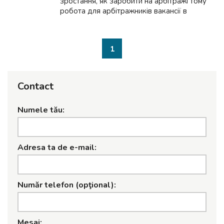
зростання, як заробити на арбітражі тому
робота для арбітражників вакансії в
арбітражу трафіка CPA-ніші стає все більш
затребуваною серед фахівців. Проте,
через високу конкуренцію...
1
Contact
Numele tău:
Adresa ta de e-mail:
Număr telefon (opţional):
Mesaj: