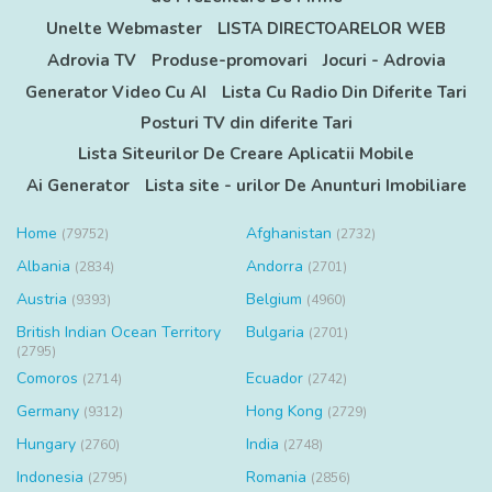
Unelte Webmaster
LISTA DIRECTOARELOR WEB
Adrovia TV
Produse-promovari
Jocuri - Adrovia
Generator Video Cu AI
Lista Cu Radio Din Diferite Tari
Posturi TV din diferite Tari
Lista Siteurilor De Creare Aplicatii Mobile
Ai Generator
Lista site - urilor De Anunturi Imobiliare
Home
Afghanistan
(79752)
(2732)
Albania
Andorra
(2834)
(2701)
Austria
Belgium
(9393)
(4960)
British Indian Ocean Territory
Bulgaria
(2701)
(2795)
Comoros
Ecuador
(2714)
(2742)
Germany
Hong Kong
(9312)
(2729)
Hungary
India
(2760)
(2748)
Indonesia
Romania
(2795)
(2856)