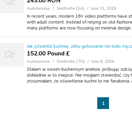
243.00 RON
Autoturisme
Smithville (SA)
Iulie 11, 2026
In recent years, modern 18+ video platforms have s
with adult content. Instead of relying on old-fashi
many platforms are now focusing on minimal design a
Jak oświetlić kuchnię, żeby gotowanie nie było męcz
152.00 Pound £
Autoturisme
Smithville (TN)
Iulie 8, 2026
Stałam w swoim kuchennym aneksie, próbując odczyta
dokładnie w to miejsce. Nie mogłam stwierdzić, czy t
zrozumiałam, że oświetlenie kuchni to nie fanaberia, a
1