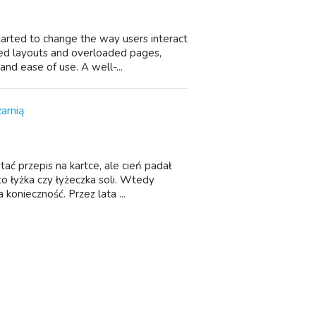
tarted to change the way users interact
oned layouts and overloaded pages,
nd ease of use. A well-...
arnią
ć przepis na kartce, ale cień padał
o łyżka czy łyżeczka soli. Wtedy
 konieczność. Przez lata ...