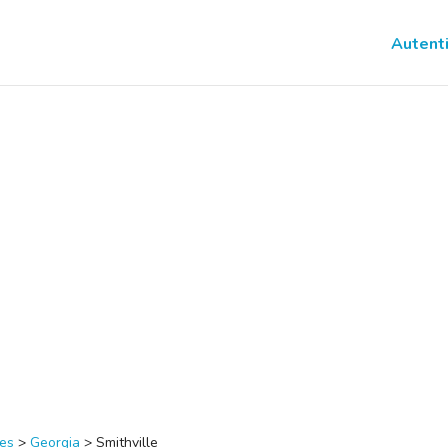
Autenti
tes
>
Georgia
>
Smithville