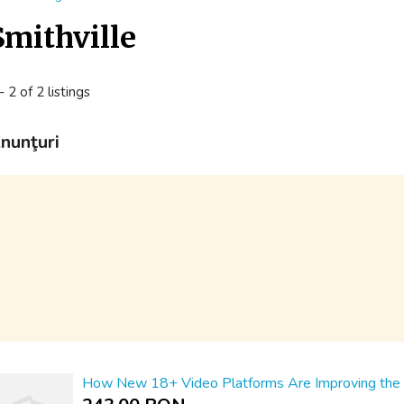
Smithville
- 2 of 2 listings
nunţuri
How New 18+ Video Platforms Are Improving the