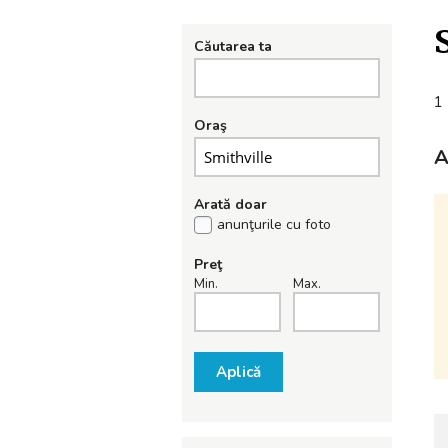
Căutarea ta
1 
Oraş
A
Arată doar
anunţurile cu foto
Preţ
Min.
Max.
Aplică