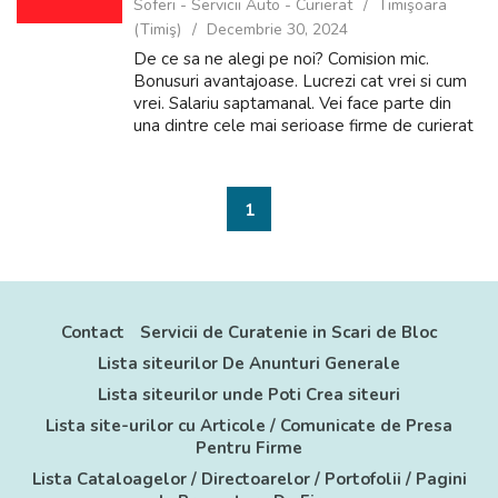
Soferi - Servicii Auto - Curierat
Timişoara
(Timiş)
Decembrie 30, 2024
De ce sa ne alegi pe noi? Comision mic.
Bonusuri avantajoase. Lucrezi cat vrei si cum
vrei. Salariu saptamanal. Vei face parte din
una dintre cele mai serioase firme de curierat
din Romania, ne putem lauda prin
profesionalism, salarii neintarziate. P...
1
Contact
Servicii de Curatenie in Scari de Bloc
Lista siteurilor De Anunturi Generale
Lista siteurilor unde Poti Crea siteuri
Lista site-urilor cu Articole / Comunicate de Presa
Pentru Firme
Lista Cataloagelor / Directoarelor / Portofolii / Pagini