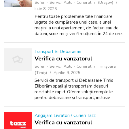
Soferi - Servicii Auto - Curierat
(Braşov)
Iulie 8, 2025
Pentru toate problemele tale financiare
legate de cumpărarea unei case, a unei
mașini, a unui apartament, de facturi sau de
datorii, scrie-mi și vei fi mulțumit în 24 de ore.
Email: denaslevonas@gmail.com
Transport Si Debarasari
Verifica cu vanzatorul
Soferi - Servicii Auto - Curierat
Timişoara
(Timiş)
Aprilie 9, 2025
Servicii de transport și Debarasare Timis
Eliberăm spații și transportăm deșeuri
reciclabile rapid. Oferim soluții complete
pentru debarasare și transport, inclusiv
deșeuri reciclabile, mobilier, resturi din
construcții și multe altele. Contactați-ne...
Angajam Livratori / Curieri Tazz
Verifica cu vanzatorul