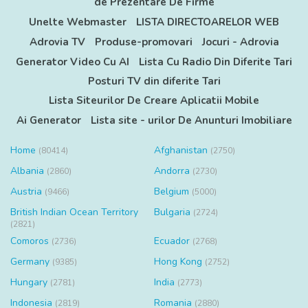
de Prezentare De Firme
Unelte Webmaster
LISTA DIRECTOARELOR WEB
Adrovia TV
Produse-promovari
Jocuri - Adrovia
Generator Video Cu AI
Lista Cu Radio Din Diferite Tari
Posturi TV din diferite Tari
Lista Siteurilor De Creare Aplicatii Mobile
Ai Generator
Lista site - urilor De Anunturi Imobiliare
Home
Afghanistan
(80414)
(2750)
Albania
Andorra
(2860)
(2730)
Austria
Belgium
(9466)
(5000)
British Indian Ocean Territory
Bulgaria
(2724)
(2821)
Comoros
Ecuador
(2736)
(2768)
Germany
Hong Kong
(9385)
(2752)
Hungary
India
(2781)
(2773)
Indonesia
Romania
(2819)
(2880)