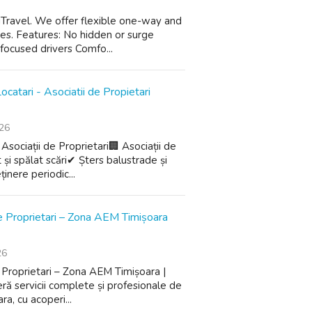
iTravel. We offer flexible one-way and
tes. Features: No hidden or surge
focused drivers Comfo...
Locatari - Asociatii de Propietari
026
Asociații de Proprietari🏢 Asociații de
 și spălat scări✔ Șters balustrade și
inere periodic...
 de Proprietari – Zona AEM Timișoara
26
e Proprietari – Zona AEM Timișoara |
ervicii complete și profesionale de
ra, cu acoperi...