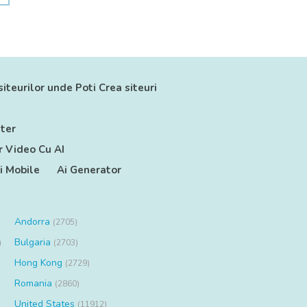
siteurilor unde Poti Crea siteuri
ter
 Video Cu AI
ii Mobile
Ai Generator
Andorra
(2705)
Bulgaria
)
(2703)
Hong Kong
(2729)
Romania
(2860)
United States
(11912)