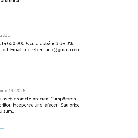
prumuturi...
 2025
 € la 600.000 € cu o dobândă de 3%.
 rapid. Email: lopezberciano@gmail.com
rie 13, 2025
 și aveți proiecte precum: Cumpărarea
iilor. Începerea unei afaceri. Sau orice
cu sum...