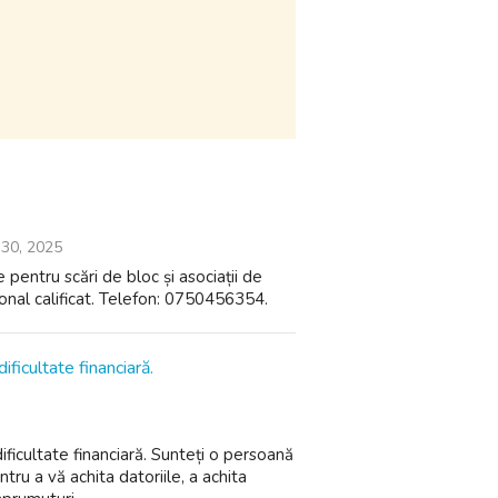
30, 2025
e pentru scări de bloc și asociații de
rsonal calificat. Telefon: 0750456354.
ificultate financiară.
dificultate financiară. Sunteți o persoană
tru a vă achita datoriile, a achita