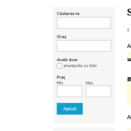
Căutarea ta
1 
Oraş
A
Arată doar
anunţurile cu foto
Preţ
Min.
Max.
Aplică
A