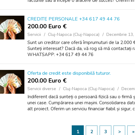
facturile sau a începe o afacere de succes? Oferim îm
CREDITE PERSONALE +34 617 49 44 76
200.00 Euro €
Servicii
Cluj-Napoca (Cluj-Napoca)
Decembrie 13,
Sunt un creditor care oferă împrumuturi de la 2.000
Sunteți interesat? Dacă da, vă rog să mă contactați
WHATSAPP: +34 617 49 44 76
Oferta de credit este disponibilă tuturor.
200.00 Euro €
Servicii diverse
Cluj-Napoca (Cluj-Napoca)
Decemb
Indiferent dacă sunteți o persoană fizică sau o firmă
unei case. Cumpărarea unei mașini. Consolidarea dator
alt proiect. Oferim un serviciu financiar fiabil și sigur, 
1
2
3
>
»