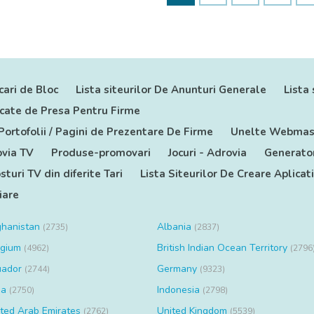
cari de Bloc
Lista siteurilor De Anunturi Generale
Lista 
nicate de Presa Pentru Firme
 Portofolii / Pagini de Prezentare De Firme
Unelte Webmas
via TV
Produse-promovari
Jocuri - Adrovia
Generator
sturi TV din diferite Tari
Lista Siteurilor De Creare Aplicat
iare
ghanistan
Albania
(2735)
(2837)
lgium
British Indian Ocean Territory
(4962)
(2796
uador
Germany
(2744)
(9323)
ia
Indonesia
(2750)
(2798)
ted Arab Emirates
United Kingdom
(2762)
(5539)