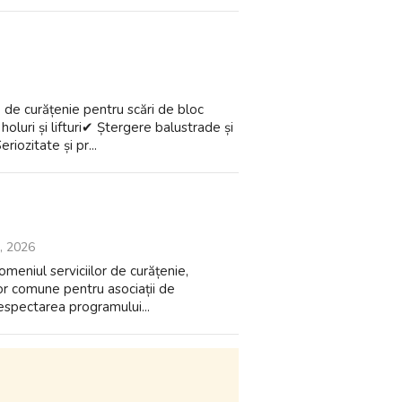
de curățenie pentru scări de bloc
holuri și lifturi✔ Ștergere balustrade și
iozitate și pr...
1, 2026
niul serviciilor de curățenie,
ilor comune pentru asociații de
respectarea programului...