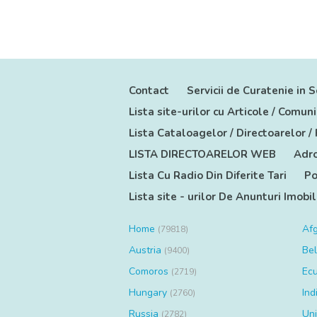
Contact
Servicii de Curatenie in S
Lista site-urilor cu Articole / Comu
Lista Cataloagelor / Directoarelor /
LISTA DIRECTOARELOR WEB
Adro
Lista Cu Radio Din Diferite Tari
Po
Lista site - urilor De Anunturi Imobil
Home
Af
(79818)
Austria
Be
(9400)
Comoros
Ec
(2719)
Hungary
Ind
(2760)
Russia
Uni
(2782)