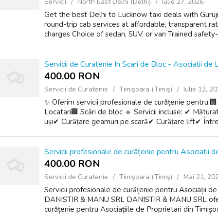
Servicii
North East Delhi (Delhi)
Iulie 27, 2026
Get the best Delhi to Lucknow taxi deals with Guruj
round-trip cab services at affordable, transparent ra
charges Choice of sedan, SUV, or van Trained safety-
Servicii de Curatenie In Scari de Bloc - Asociatii de 
400.00 RON
Servicii de Curatenie
Timişoara (Timiş)
Iulie 12, 2
✨ Oferim servicii profesionale de curățenie pentru:🏢 
Locatari🏢 Scări de bloc 🔹 Servicii incluse: ✔ Măturat
uși✔ Curățare geamuri pe scară✔ Curățare lift✔ Întreț
Servicii profesionale de curățenie pentru Asociații
400.00 RON
Servicii de Curatenie
Timişoara (Timiş)
Mai 21, 20
Servicii profesionale de curățenie pentru Asociații d
DANISTIR & MANU SRL DANISTIR & MANU SRL oferă s
curățenie pentru Asociațiile de Proprietari din Timișoa