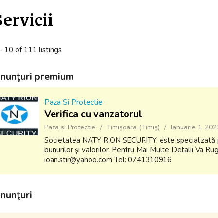
Servicii
- 10 of 111 listings
nunţuri premium
Paza Si Protectie
Verifica cu vanzatorul
Paza si Protectie
Timişoara (Timiş)
Ianuarie 1, 202
Societatea NATY RION SECURITY, este specializată pe
bunurilor şi valorilor. Pentru Mai Multe Detalii Va R
ioan.stir@yahoo.com Tel: 0741310916
nunţuri