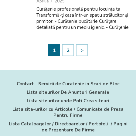
Aprilie 7, 2025
Curățenie profesională pentru locuința ta
Transformă-ți casa într-un spațiu strălucitor și
primitor. - Curățenie bucătărie Curățare
detaliată pentru un mediu igienic. - Curățenie
baie Aspirare și spălare pentru podele
impecabile - Curățenie apartamen...
1
2
>
Contact
Servicii de Curatenie in Scari de Bloc
Lista siteurilor De Anunturi Generale
Lista siteurilor unde Poti Crea siteuri
Lista site-urilor cu Articole / Comunicate de Presa
Pentru Firme
Lista Cataloagelor / Directoarelor / Portofolii / Pagini
de Prezentare De Firme