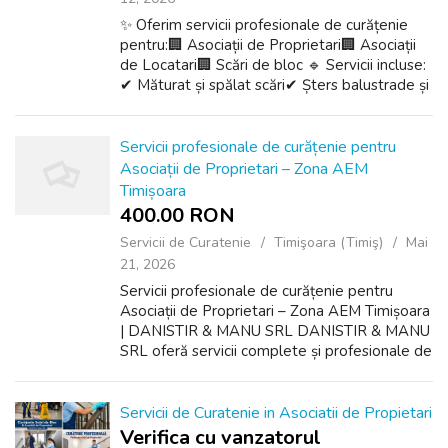
✨ Oferim servicii profesionale de curățenie
pentru:🏢 Asociații de Proprietari🏢 Asociații
de Locatari🏢 Scări de bloc 🔹 Servicii incluse:
✔ Măturat și spălat scări✔ Șters balustrade și
uși✔ Curățare geamuri pe scară✔ Curățare
lift✔ Întreținere periodic...
Servicii profesionale de curățenie pentru
Asociații de Proprietari – Zona AEM
Timișoara
400.00 RON
Servicii de Curatenie
Timişoara (Timiş)
Mai
21, 2026
Servicii profesionale de curățenie pentru
Asociații de Proprietari – Zona AEM Timișoara
| DANISTIR & MANU SRL DANISTIR & MANU
SRL oferă servicii complete și profesionale de
curățenie pentru Asociațiile de Proprietari din
Timișoara, cu acoperi...
Servicii de Curatenie in Asociatii de Propietari
Verifica cu vanzatorul