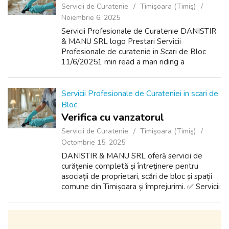
Servicii de Curatenie
Timişoara (Timiş)
Noiembrie 6, 2025
Servicii Profesionale de Curatenie DANISTIR
& MANU SRL logo Prestari Servicii
Profesionale de curatenie in Scari de Bloc
11/6/20251 min read a man riding a
skateboard down the side of a ramp 🧹
SERVICII PROFESIONALE DE CURĂȚENIE –
SCĂRI DE BLOC 🏢 ...
Servicii Profesionale de Curateniei in scari de
Bloc
Verifica cu vanzatorul
Servicii de Curatenie
Timişoara (Timiş)
Octombrie 15, 2025
DANISTIR & MANU SRL oferă servicii de
curățenie completă și întreținere pentru
asociații de proprietari, scări de bloc și spații
comune din Timișoara și împrejurimi. ✅ Servicii
incluse: Măturat și spălat scările, casa scării și
holurile Curățat ș...