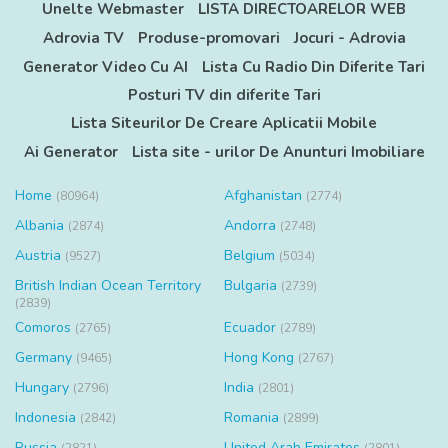
Unelte Webmaster
LISTA DIRECTOARELOR WEB
Adrovia TV
Produse-promovari
Jocuri - Adrovia
Generator Video Cu AI
Lista Cu Radio Din Diferite Tari
Posturi TV din diferite Tari
Lista Siteurilor De Creare Aplicatii Mobile
Ai Generator
Lista site - urilor De Anunturi Imobiliare
Home
Afghanistan
(80964)
(2774)
Albania
Andorra
(2874)
(2748)
Austria
Belgium
(9527)
(5034)
British Indian Ocean Territory
Bulgaria
(2739)
(2839)
Comoros
Ecuador
(2765)
(2789)
Germany
Hong Kong
(9465)
(2767)
Hungary
India
(2796)
(2801)
Indonesia
Romania
(2842)
(2899)
Russia
United Arab Emirates