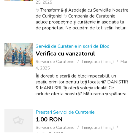
25, 2025
✨ Transformă-ți Asociația cu Serviciile Noastre
de Curățenie! ✨ Compania de Curatenie
aduce prospețime și curățenie în asociația ta
de proprietari. Ne ocupăm de tot: scări, holuri,
spații comune, cu atenție la detalii și produse
profesionale. Benefic...
Servicii de Curatenie in scari de Bloc
Verifica cu vanzatorul
Servicii de Curatenie
Timişoara (Timiş)
Mai
4, 2025
Îți dorești o scară de bloc impecabilă, un
spațiu primitor pentru toți locatarii? DANISTIR
& MANU SRL îți oferă soluția ideală! Ce
include oferta noastră? Măturarea și spălarea
scărilor și palierelor: Eliminăm praful și
murdăria, asigurând un asp...
Prestari Servicii de Curatenie
1.00 RON
Servicii de Curatenie
Timişoara (Timiş)